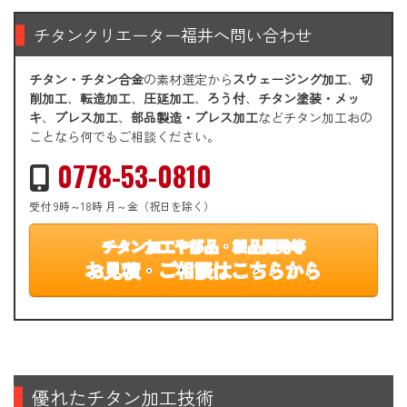
チタンクリエーター福井へ問い合わせ
チタン・チタン合金
の素材選定から
スウェージング加工
、
切
削加工
、
転造加工
、
圧延加工
、
ろう付
、
チタン塗装・メッ
キ
、
プレス加工
、
部品製造・プレス加工
などチタン加工おの
ことなら何でもご相談ください。
0778-53-0810
受付 9時～18時 月～金（祝日を除く）
チタン加工や部品・製品開発等
お見積・ご相談はこちらから
優れたチタン加工技術