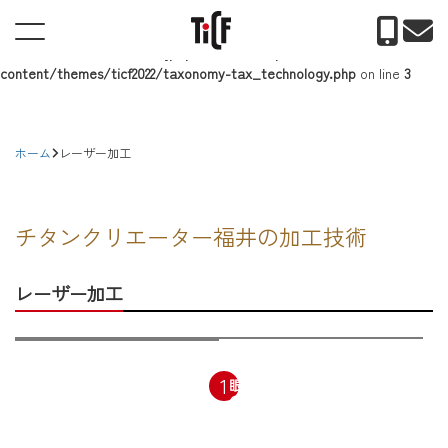
Warning
: Undefined property: WP_Error::$category_parent in
/home/xs643155/tic-fukui.jp/public_html/wp-
content/themes/ticf2022/taxonomy-tax_technology.php
on line
3
ホーム
レーザー加工
チタンクリエーター福井の加工技術
レーザー加工
1
チタン板のレーザー切断加工
眼鏡の腕（テンプル・つる）
レーザー切断加工
断面
のレーザー切断加工