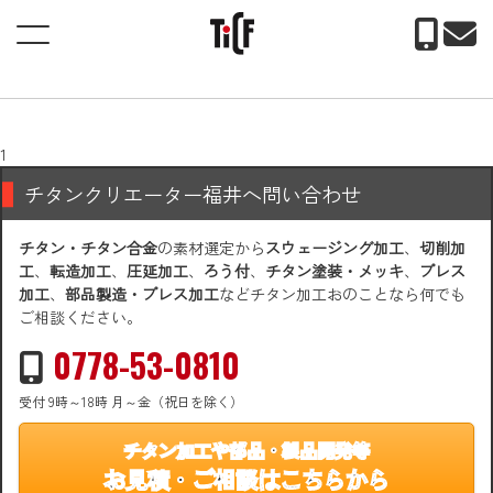
ホーム
> 材料、チタン
材料、チタン
1
チタンクリエーター福井へ問い合わせ
チタン・チタン合金
の素材選定から
スウェージング加工
、
切削加
工
、
転造加工
、
圧延加工
、
ろう付
、
チタン塗装・メッキ
、
プレス
加工
、
部品製造・プレス加工
などチタン加工おのことなら何でも
ご相談ください。
0778-53-0810
受付 9時～18時 月～金（祝日を除く）
チタン加工や部品・製品開発等
お見積・ご相談はこちらから