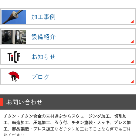
加工事例
設備紹介
お知らせ
ブログ
お問い合わせ
チタン・チタン合金
の素材選定から
スウェージング加工
、
切削加
工
、
転造加工
、
圧延加工
、
ろう付
、
チタン塗装・メッキ
、
プレス加
工
、
部品製造・プレス加工
などチタン加工おのことなら何でもご相
談ください。