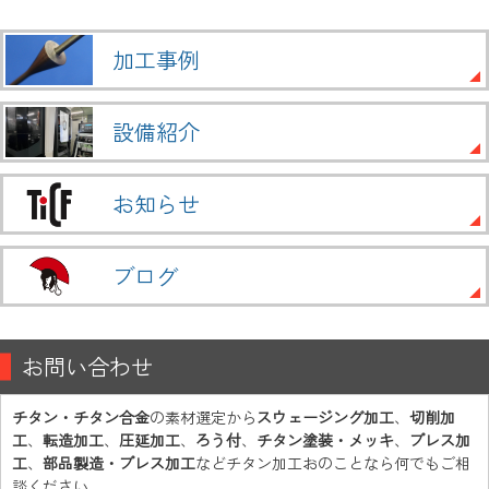
加工事例
設備紹介
お知らせ
ブログ
お問い合わせ
チタン・チタン合金
の素材選定から
スウェージング加工
、
切削加
工
、
転造加工
、
圧延加工
、
ろう付
、
チタン塗装・メッキ
、
プレス加
工
、
部品製造・プレス加工
などチタン加工おのことなら何でもご相
談ください。