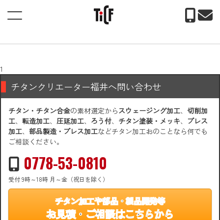
ホーム
> 曲げ、コイリング
曲げ、コイリング
1
チタンクリエーター福井へ問い合わせ
チタン・チタン合金
の素材選定から
スウェージング加工
、
切削加
工
、
転造加工
、
圧延加工
、
ろう付
、
チタン塗装・メッキ
、
プレス
加工
、
部品製造・プレス加工
などチタン加工おのことなら何でも
ご相談ください。
0778-53-0810
受付 9時～18時 月～金（祝日を除く）
チタン加工や部品・製品開発等
お見積・ご相談はこちらから