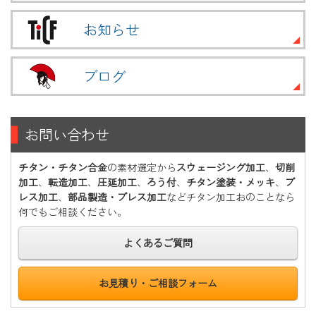
お知らせ
ブログ
お問い合わせ
チタン・チタン合金
の素材選定から
スウェージング加工
、
切削
加工
、
転造加工
、
圧延加工
、
ろう付
、
チタン塗装・メッキ
、
プ
レス加工
、
部品製造・プレス加工
などチタン加工おのことなら
何でもご相談ください。
よくあるご質問
お見積り・ご相談フォーム