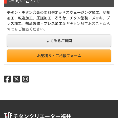
お問い合わせ
チタン・チタン合金
の素材選定から
スウェージング加工
、
切削
加工
、
転造加工
、
圧延加工
、
ろう付
、
チタン塗装・メッキ
、
プ
レス加工
、
部品製造・プレス加工
などチタン加工おのことなら
何でもご相談ください。
よくあるご質問
お見積り・ご相談フォーム