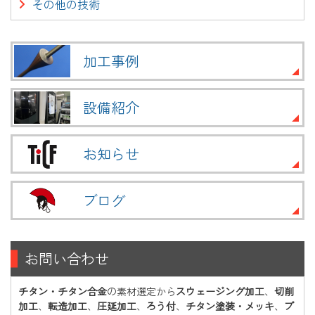
その他の技術
加工事例
設備紹介
お知らせ
ブログ
お問い合わせ
チタン・チタン合金
の素材選定から
スウェージング加工
、
切削
加工
、
転造加工
、
圧延加工
、
ろう付
、
チタン塗装・メッキ
、
プ