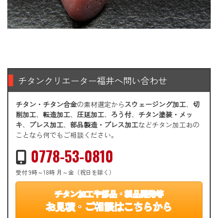
チタンクリエーター福井へ問い合わせ
チタン・チタン合金
の素材選定から
スウェージング加工
、
切
削加工
、
転造加工
、
圧延加工
、
ろう付
、
チタン塗装・メッ
キ
、
プレス加工
、
部品製造・プレス加工
などチタン加工おの
ことなら何でもご相談ください。
0778-53-0810
受付 9時～18時 月～金（祝日を除く）
チタン加工や部品・製品開発等
お見積・ご相談はこちらから