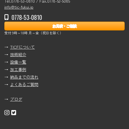
Tel.0778-53-0810 / Fax.0778-52-5085
info@tic-fukui.jp
0778-53-0810
お見積・ご相談
受付 9時～18時 月～金（祝日を除く）
TICFについて
技術紹介
設備一覧
加工事例
納品までの流れ
よくあるご質問
ブログ