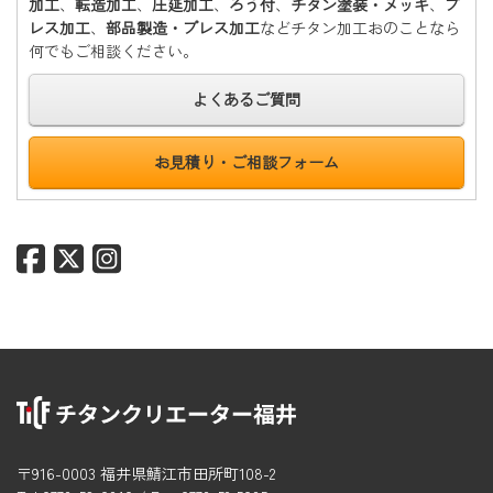
加工
、
転造加工
、
圧延加工
、
ろう付
、
チタン塗装・メッキ
、
プ
レス加工
、
部品製造・プレス加工
などチタン加工おのことなら
何でもご相談ください。
よくあるご質問
お見積り・ご相談フォーム
〒916-0003 福井県鯖江市田所町108-2