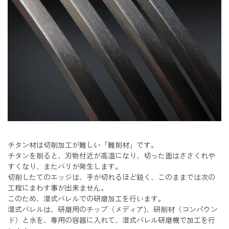
チタン材は切削加工が難しい「難削材」です。
チタンを削ると、刃物付近が高温になり、切った面はささくれや
すくなり、またバリが発生します。
切削したてのエッジは、手が切れるほど鋭く、このままでは次の
工程にまわす事が出来ません。
このため、湿式バレルでの研磨加工を行います。
湿式バレルは、研磨用のチップ（メディア)、研削材（コンパウン
ド）と水を、専用の容器に入れて、湿式バレル研磨機で加工を行