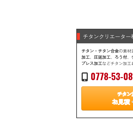
チタンクリエーター
チタン・チタン合金
の素材
加工
、
圧延加工
、
ろう付
、
プレス加工
などチタン加工
0778-53-08
チタン
お見積