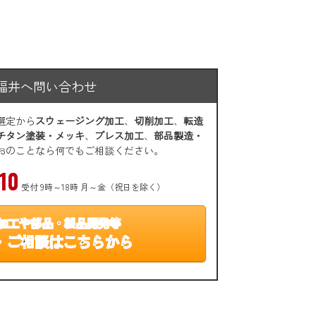
福井へ問い合わせ
選定から
スウェージング加工
、
切削加工
、
転造
チタン塗装・メッキ
、
プレス加工
、
部品製造・
おのことなら何でもご相談ください。
10
受付 9時～18時 月～金（祝日を除く）
加工や部品・製品開発等
・ご相談はこちらから