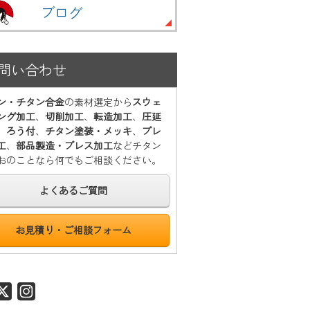
ブログ
問い合わせ
ン・チタン合金
の素材選定から
スウェ
ング加工
、
切削加工
、
転造加工
、
圧延
、
ろう付
、
チタン塗装・メッキ
、
プレ
工
、
部品製造・プレス加工
などチタン
おのことなら何でもご相談ください。
よくあるご質問
お見積り・ご相談フォーム