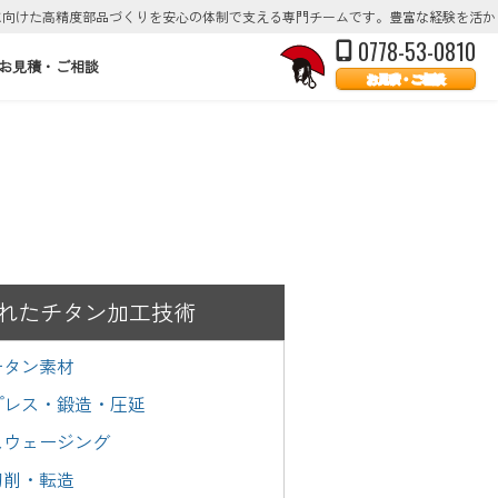
に向けた高精度部品づくりを安心の体制で支える専門チームです。豊富な経験を活か
0778-53-0810
お見積・ご相談
お見積・ご相談
れたチタン加工技術
チタン素材
プレス・鍛造・圧延
スウェージング
切削・転造