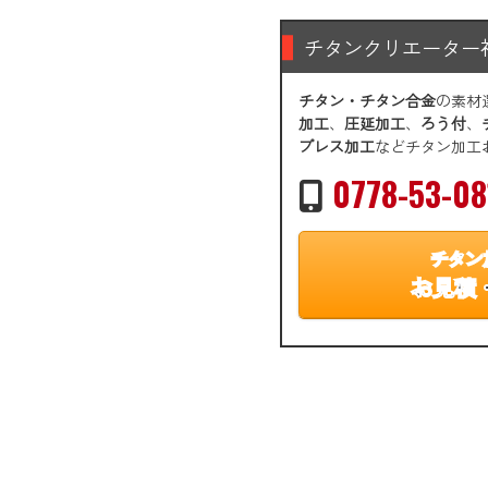
チタンクリエーター
チタン・チタン合金
の素材
加工
、
圧延加工
、
ろう付
、
プレス加工
などチタン加工
0778-53-08
チタン
お見積