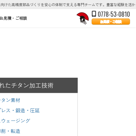
に向けた高精度部品づくりを安心の体制で支える専門チームです。豊富な経験を活か
0778-53-0810
お見積・ご相談
お見積・ご相談
れたチタン加工技術
チタン素材
プレス・鍛造・圧延
スウェージング
切削・転造