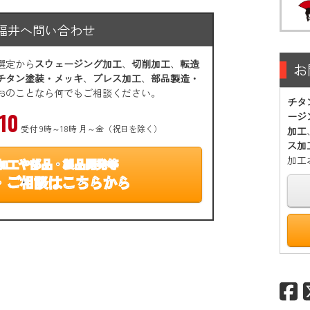
福井へ問い合わせ
選定から
スウェージング加工
、
切削加工
、
転造
お
チタン塗装・メッキ
、
プレス加工
、
部品製造・
おのことなら何でもご相談ください。
チタ
10
ージ
受付 9時～18時 月～金（祝日を除く）
加工
ス加
加工
加工や部品・製品開発等
・ご相談はこちらから