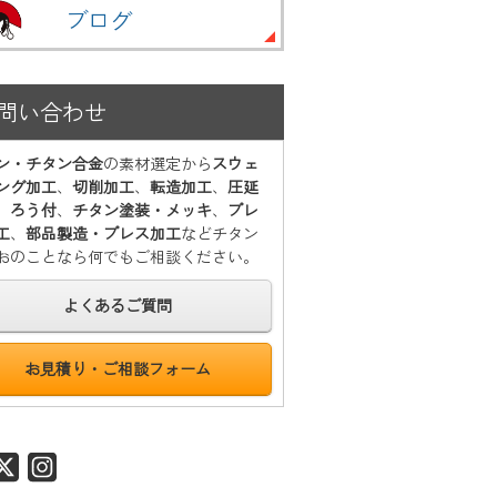
ブログ
問い合わせ
ン・チタン合金
の素材選定から
スウェ
ング加工
、
切削加工
、
転造加工
、
圧延
、
ろう付
、
チタン塗装・メッキ
、
プレ
工
、
部品製造・プレス加工
などチタン
おのことなら何でもご相談ください。
よくあるご質問
お見積り・ご相談フォーム