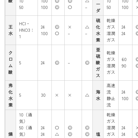
酸
10
100
◎
◎
△
10
100
ー
50
100
◎
〇
–
50
100
ダ
硫
乾燥
HCI・
王
24
◎
×
△
化
ガス
24
HNO3：
水
100
〇
–
–
水
湿潤
24
1
素
ガス
亜
ク
乾燥
硫
ロ
ガス
60
5
24
◎
–
◎
酸
ム
湿潤
90
ガ
酸
ガス
ス
弗
高速
化
海
流
24
5
30
×
×
△
水
水
静止
100
素
流
10（通
乾燥
気）
ガス
50（通
24
〇
◎
◎
湿潤
24
燐
気）
24
△
◎
◎
塩
ガス
24