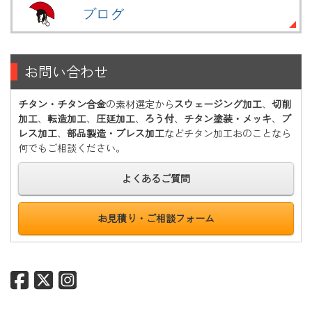
ブログ
お問い合わせ
チタン・チタン合金
の素材選定から
スウェージング加工
、
切削
加工
、
転造加工
、
圧延加工
、
ろう付
、
チタン塗装・メッキ
、
プ
レス加工
、
部品製造・プレス加工
などチタン加工おのことなら
何でもご相談ください。
よくあるご質問
お見積り・ご相談フォーム