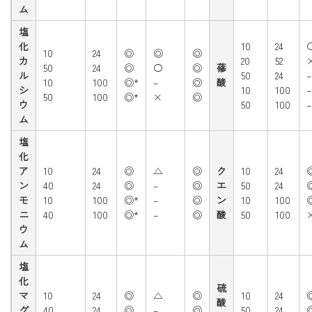
ム
塩
化
10
24
10
24
◎
◎
◎
カ
20
52
50
24
◎
〇
◎
蓚
ル
50
24
–
10
100
◎*
–
◎
酸
シ
10
100
–
50
100
◎*
×
◎
ウ
50
100
–
ム
塩
化
ア
10
24
◎
△
◎
ク
10
24
ン
40
24
◎
–
◎
エ
50
24
モ
10
100
◎*
–
◎
ン
10
100
ニ
40
100
◎*
–
◎
酸
50
100
ウ
ム
塩
化
硫
マ
10
24
◎
△
◎
10
24
酸
グ
40
24
◎
–
◎
50
24