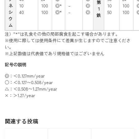
第
ネ
10
100
◎*
–
◎
10
100
１
シ
40
100
◎*
–
◎
50
100
鉄
ウ
ム
注）”*”は孔食その他の局部腐食を起こす場合があります。
※使用に際しては使用条件にて差異が生じますのでご注意くださ
い。
※上記数値は代表値であり規格値ではございません
記号の説明
◎：＜0.127mm/year
○：＜0.127〜0.508/year
△：＜0.508〜1.27mm/year
×：＞1.27/year
関連する投稿