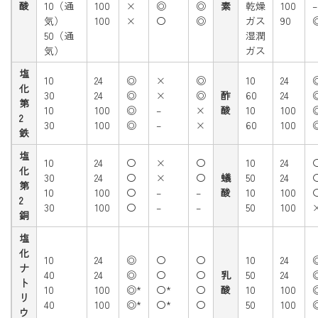
酸
10（通
100
×
◎
◎
素
乾燥
100
–
気）
100
×
〇
◎
ガス
90
50（通
湿潤
気）
ガス
塩
10
24
◎
×
◎
10
24
化
30
24
◎
×
◎
酢
60
24
第
10
100
◎
–
×
酸
10
100
2
30
100
◎
–
×
60
100
鉄
塩
10
24
〇
×
〇
10
24
化
30
24
〇
×
〇
蟻
50
24
第
10
100
〇
–
–
酸
10
100
2
30
100
〇
–
–
50
100
銅
塩
化
10
24
◎
〇
〇
10
24
ナ
40
24
◎
〇
〇
乳
50
24
ト
10
100
◎*
〇*
〇
酸
10
100
リ
40
100
◎*
〇*
〇
50
100
ウ