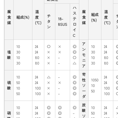
ハ
腐
温
腐
温
ス
組成
チ
食
組成(%)
度
食
度
18-
テ
(%)
タ
媒
(℃)
媒
(℃)
8SUS
ロ
ン
イ
C
ア
10
24
〇
×
◎
10
24
ン
塩
30
24
×
×
◎
30
24
モ
酸
10
80
×
–
〇
10
80
ニ
30
80
×
–
△
30
80
ア
苛
10
24
△
–
◎
24
性
1050
硫
50
24
×
×
◎
24
ソ
10
酸
10
100
×
–
◎
100
ー
50
50
100
×
–
◎
100
ダ
炭
10
24
◎
◎
◎
10
24
酸
硝
50
24
◎
◎
–
50
24
ソ