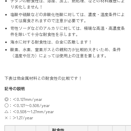
チタンの耐食性は、溶接、加工、熱処理、などの材料履歴によ
り劣化しません！
塩酸や硫酸などの非酸化性酸に対しては、濃度・温度条件によ
っては腐食されますので注意が必要です。
苛性ソーダなどのアルカリに対しては、極端な高温・高濃度条
件を除いて十分な耐食性を示します。
海水に対する耐食性は、白金に匹敵します！
酸素、水素、窒素ガスとの親和力が比較的大きいため、条件
（温度や圧力）によっては使用上の注意を要します。
下表は他金属材料との耐食性の比較です！
記号の説明
◎：＜0.127mm/year
○：＜0.127〜0.508/year
△：＜0.508〜1.27mm/year
×：＞1.27/year
耐食性