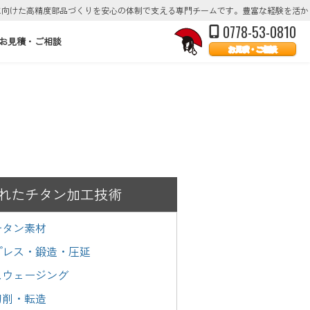
に向けた高精度部品づくりを安心の体制で支える専門チームです。豊富な経験を活か
0778-53-0810
お見積・ご相談
お見積・ご相談
れたチタン加工技術
チタン素材
プレス・鍛造・圧延
スウェージング
切削・転造