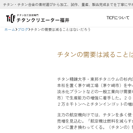
チタン・チタン合金の素材選びから加工、試作、量産、製品完成までを丁寧にサ
TICFについて
ホーム
ブログ
チタンの需要は減ることはないだろう
チタンの需要は減ること
チタン精錬大手・東邦チタニウムの杉内
本社を置く茅ケ崎工場（茅ケ崎市）を中
淡水化プラントなどの一般工業向け需要
市）で生産能力の増強に着手した。２０
２万８千トンへとチタンインゴットの増
主力の航空機向けでは、チタンを多く使
売増を見込む。「航空機は燃料を減らす
タンに置き換わってくる。（チタンの）