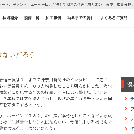
ポート。チタンクリエーター福井が設計や調達の悩みに寄り添い、医療・産業分野
技術紹介
設備一覧
加工事例
納品までの流れ
よくあるご質問
はないだろう
清信社長は９日までに神奈川新聞社のインタビューに応じ、
優
心に従業員を約１００人増員したことを明らかにした。海水
増などに対応するための措置。４月には八幡工場（北九州
１３年秋には茅ケ崎と合わせ、現状の年１万６千トンから同
産を可能にするという。
う「ボーイング７８７」の生産が本格化したことなどから販
ためには軽量化しなければならない。今後は中小型機でもチ
需要は減ることはないだろう」