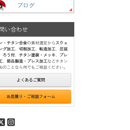
ブログ
問い合わせ
ン・チタン合金
の素材選定から
スウェ
ング加工
、
切削加工
、
転造加工
、
圧延
、
ろう付
、
チタン塗装・メッキ
、
プレ
工
、
部品製造・プレス加工
などチタン
おのことなら何でもご相談ください。
よくあるご質問
お見積り・ご相談フォーム