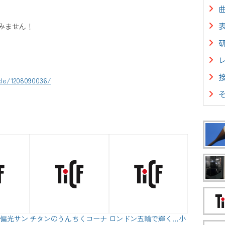
みません！
icle/1208090036/
偏光サン
チタンのうんちくコーナ
ロンドン五輪で輝く…小